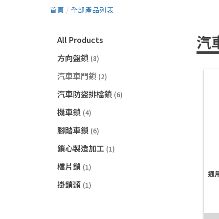
首頁
/
全部產品列表
汽
All Products
方向盤鎖
(8)
汽車車門鎖
(2)
汽車防盜排檔鎖
(6)
機車鎖
(4)
腳踏車鎖
(6)
鎖心製造加工
(1)
檔片鎖
(1)
通
掛鎖類
(1)