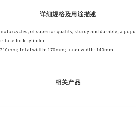
详细规格及用途描述
otorcycles; of superior quality, sturdy and durable, a popu
e-face lock cylinder.
: 210mm; total width: 170mm; inner width: 140mm.
相关产品