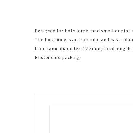
Designed for both large- and small-engine m
The lock body is an iron tube and has a plan
Iron frame diameter: 12.8mm; total length
Blister card packing.