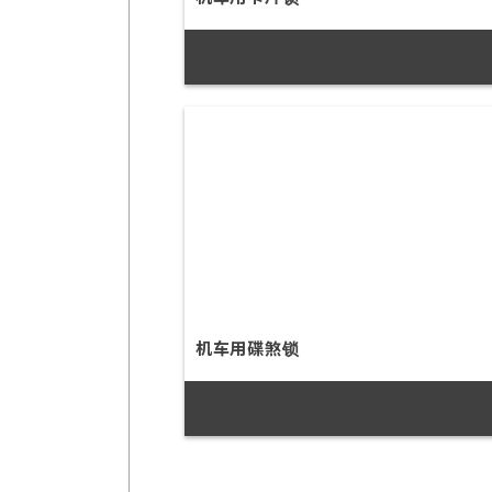
机车用碟煞锁