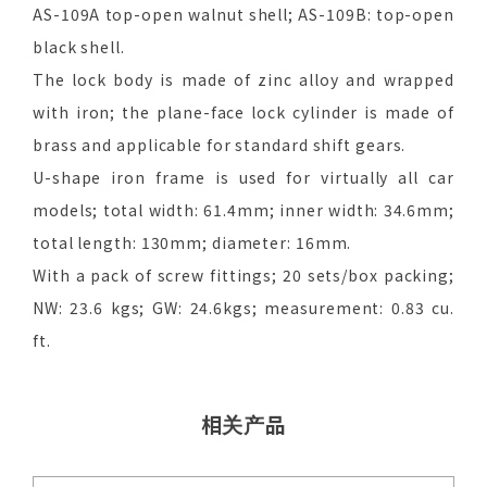
AS-109A top-open walnut shell; AS-109B: top-open
black shell.
The lock body is made of zinc alloy and wrapped
with iron; the plane-face lock cylinder is made of
brass and applicable for standard shift gears.
U-shape iron frame is used for virtually all car
models; total width: 61.4mm; inner width: 34.6mm;
total length: 130mm; diameter: 16mm.
With a pack of screw fittings; 20 sets/box packing;
NW: 23.6 kgs; GW: 24.6kgs; measurement: 0.83 cu.
ft.
相关产品